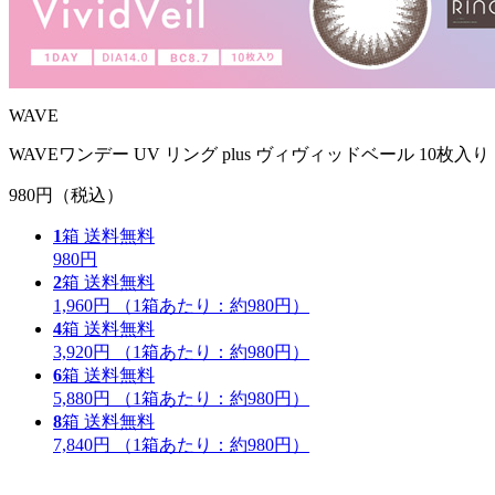
WAVE
WAVEワンデー UV リング plus ヴィヴィッドベール 10枚入り
980円
（税込）
1
箱
送料無料
980円
2
箱
送料無料
1,960円
（1箱あたり：
約980円
）
4
箱
送料無料
3,920円
（1箱あたり：
約980円
）
6
箱
送料無料
5,880円
（1箱あたり：
約980円
）
8
箱
送料無料
7,840円
（1箱あたり：
約980円
）