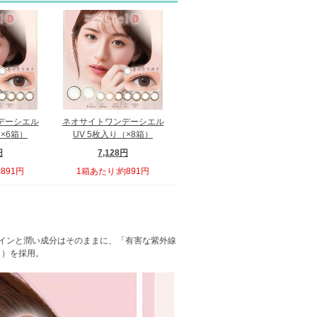
デーシエル
ネオサイトワンデーシエル
（×6箱）
UV 5枚入り（×8箱）
円
7,128円
891円
1箱あたり:約891円
ザインと潤い成分はそのままに、「有害な紫外線
％）を採用。