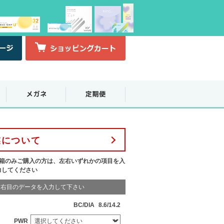
業について
1箱のみご購入の方は、左右いずれかの項目を入
力してください
右目のデータを入力して下さい
BC/DIA
8.6/14.2
PWR