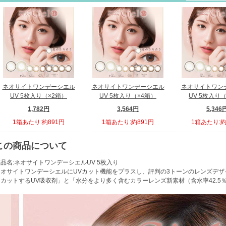
ネオサイトワンデーシエル
ネオサイトワンデーシエル
ネオサイトワン
UV 5枚入り（×2箱）
UV 5枚入り（×4箱）
UV 5枚入り
1,782円
3,564円
5,346
1箱あたり:約891円
1箱あたり:約891円
1箱あたり:約
この商品について
品名:ネオサイトワンデーシエルUV 5枚入り
ネオサイトワンデーシエルにUVカット機能をプラスし、評判の3トーンのレンズデ
をカットするUV吸収剤」と「水分をより多く含むカラーレンズ新素材（含水率42.5