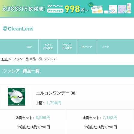
TOP
>
ブランド別商品一覧
シンシア
シンシア
商品一覧
エルコンワンデー 38
1箱:
1,798円
3,596円
7,192円
2箱
セット
:
4箱
セット
:
1箱
あたり
約1,798円
1箱
あたり
約1,798円