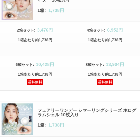
イター 10枚入り
1箱:
1,738円
3,476円
6,952円
2箱
セット
:
4箱
セット
:
1箱
あたり
約1,738円
1箱
あたり
約1,738円
10,428円
13,904円
6箱
セット
:
8箱
セット
:
1箱
あたり
約1,738円
1箱
あたり
約1,738円
フェアリーワンデー シマーリングシリーズ ホログ
ラムシェル 10枚入り
1箱:
1,738円