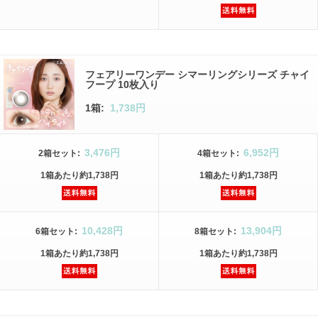
フェアリーワンデー シマーリングシリーズ チャイ
フープ 10枚入り
1箱:
1,738円
3,476円
6,952円
2箱
セット
:
4箱
セット
:
1箱
あたり
約1,738円
1箱
あたり
約1,738円
10,428円
13,904円
6箱
セット
:
8箱
セット
:
1箱
あたり
約1,738円
1箱
あたり
約1,738円