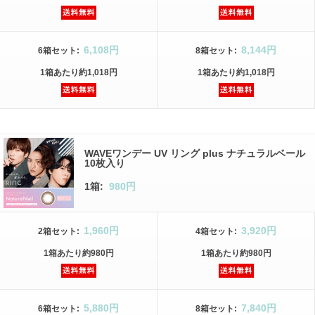
6,108円
8,144円
6箱
セット
:
8箱
セット
:
1箱
あたり
約1,018円
1箱
あたり
約1,018円
WAVEワンデー UV リング plus ナチュラルベール
10枚入り
1箱:
980円
1,960円
3,920円
2箱
セット
:
4箱
セット
:
1箱
あたり
約980円
1箱
あたり
約980円
5,880円
7,840円
6箱
セット
:
8箱
セット
: