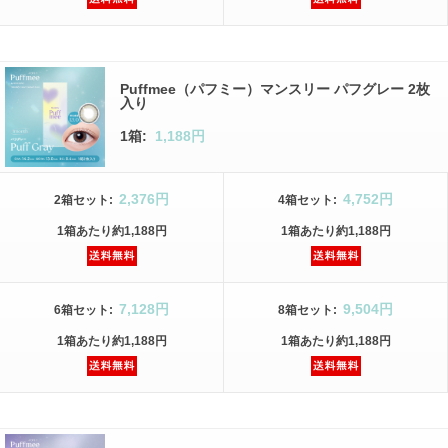
Puffmee（パフミー）マンスリー パフグレー 2枚
入り
1箱:
1,188円
2,376円
4,752円
2箱
セット
:
4箱
セット
:
1箱
あたり
約1,188円
1箱
あたり
約1,188円
7,128円
9,504円
6箱
セット
:
8箱
セット
:
1箱
あたり
約1,188円
1箱
あたり
約1,188円