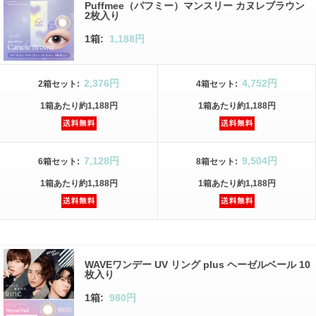
Puffmee（パフミー）マンスリー カヌレブラウン
2枚入り
1箱:
1,188円
2,376円
4,752円
2箱
セット
:
4箱
セット
:
1箱
あたり
約1,188円
1箱
あたり
約1,188円
7,128円
9,504円
6箱
セット
:
8箱
セット
:
1箱
あたり
約1,188円
1箱
あたり
約1,188円
WAVEワンデー UV リング plus ヘーゼルベール 10
枚入り
1箱:
980円