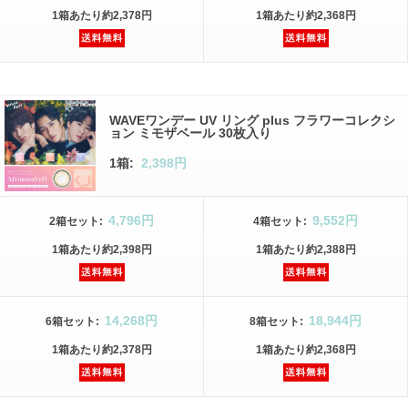
1箱
あたり
約2,378円
1箱
あたり
約2,368円
WAVEワンデー UV リング plus フラワーコレクシ
ョン ミモザベール 30枚入り
1箱:
2,398円
4,796円
9,552円
2箱
セット
:
4箱
セット
:
1箱
あたり
約2,398円
1箱
あたり
約2,388円
14,268円
18,944円
6箱
セット
:
8箱
セット
:
1箱
あたり
約2,378円
1箱
あたり
約2,368円