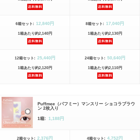
12,840円
17,040円
6箱
セット
:
8箱
セット
:
1箱
あたり
約2,140円
1箱
あたり
約2,130円
25,440円
50,640円
12箱
セット
:
24箱
セット
:
1箱
あたり
約2,120円
1箱
あたり
約2,110円
Puffmee（パフミー）マンスリー ショコラブラウ
ン 2枚入り
1箱:
1,188円
2,376円
4,752円
2箱
セット
:
4箱
セット
: