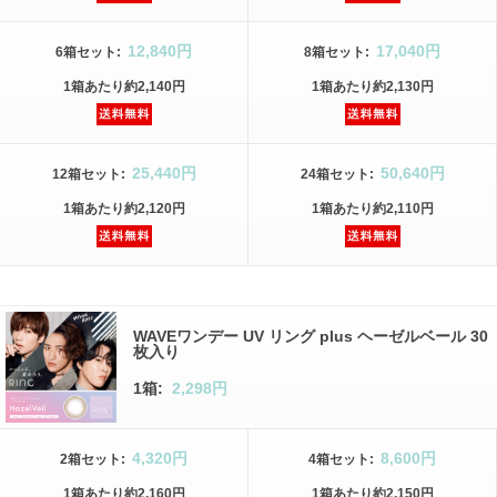
12,840円
17,040円
6箱
セット
:
8箱
セット
:
1箱
あたり
約2,140円
1箱
あたり
約2,130円
25,440円
50,640円
12箱
セット
:
24箱
セット
:
1箱
あたり
約2,120円
1箱
あたり
約2,110円
WAVEワンデー UV リング plus ヘーゼルベール 30
枚入り
1箱:
2,298円
4,320円
8,600円
2箱
セット
:
4箱
セット
:
1箱
あたり
約2,160円
1箱
あたり
約2,150円