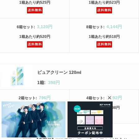
1箱
あたり
約525円
1箱
あたり
約523円
3,120円
4,144円
6箱
セット
:
8箱
セット
:
1箱
あたり
約520円
1箱
あたり
約518円
ピュアクリーン 120ml
1箱:
398円
796円
1,592円
2箱
セット
:
4箱
セット
:
1箱
あたり
約398円
1箱
あたり
約398円