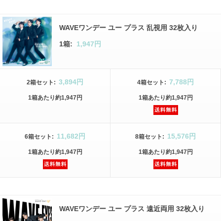
WAVEワンデー ユー プラス 乱視用 32枚入り
1箱:
1,947円
3,894円
7,788円
2箱
セット
:
4箱
セット
:
1箱
あたり
約1,947円
1箱
あたり
約1,947円
11,682円
15,576円
6箱
セット
:
8箱
セット
:
1箱
あたり
約1,947円
1箱
あたり
約1,947円
WAVEワンデー ユー プラス 遠近両用 32枚入り