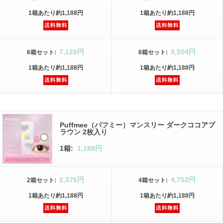
1箱
あたり
約1,188円
1箱
あたり
約1,188円
7,128円
9,504円
6箱
セット
:
8箱
セット
:
1箱
あたり
約1,188円
1箱
あたり
約1,188円
Puffmee（パフミー）マンスリー ダークココアブ
ラウン 2枚入り
1箱:
1,188円
2,376円
4,752円
2箱
セット
:
4箱
セット
:
1箱
あたり
約1,188円
1箱
あたり
約1,188円