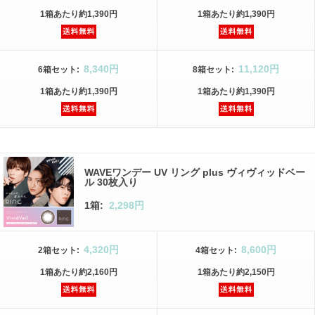
1箱
あたり
約1,390円
1箱
あたり
約1,390円
8,340円
11,120円
6箱
セット
:
8箱
セット
:
1箱
あたり
約1,390円
1箱
あたり
約1,390円
WAVEワンデー UV リング plus ヴィヴィッドベー
ル 30枚入り
1箱:
2,298円
4,320円
8,600円
2箱
セット
:
4箱
セット
:
1箱
あたり
約2,160円
1箱
あたり
約2,150円