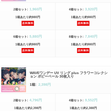
1,960円
3,920円
2箱
セット
:
4箱
セット
:
1箱
あたり
約980円
1箱
あたり
約980円
5,880円
7,840円
6箱
セット
:
8箱
セット
:
1箱
あたり
約980円
1箱
あたり
約980円
WAVEワンデー UV リング plus フラワーコレクシ
ョン ポピーベール 30枚入り
1箱:
2,398円
4,796円
9,552円
2箱
セット
:
4箱
セット
:
1箱
あたり
約2,398円
1箱
あたり
約2,388円