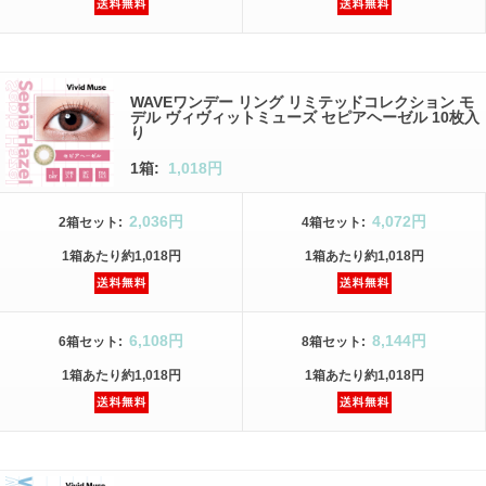
WAVEワンデー リング リミテッドコレクション モ
デル ヴィヴィットミューズ セピアヘーゼル 10枚入
り
1箱:
1,018円
2,036円
4,072円
2箱
セット
:
4箱
セット
:
1箱
あたり
約1,018円
1箱
あたり
約1,018円
6,108円
8,144円
6箱
セット
:
8箱
セット
:
1箱
あたり
約1,018円
1箱
あたり
約1,018円