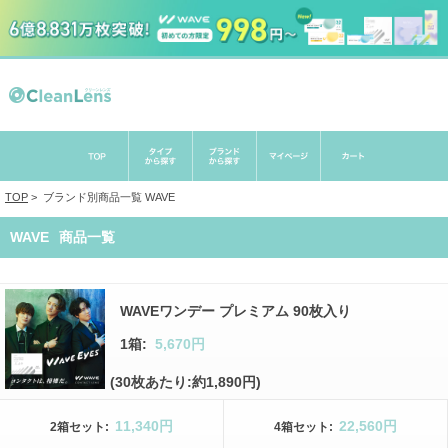
TOP
>
ブランド別商品一覧
WAVE
WAVE
商品一覧
WAVEワンデー プレミアム 90枚入り
1箱:
5,670円
(30枚あたり:約1,890円)
11,340円
22,560円
2箱
セット
:
4箱
セット
: