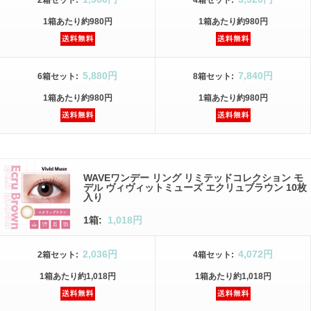
2箱
セット
:
4箱
セット
:
1箱
あたり
約980円
1箱
あたり
約980円
5,880円
7,840円
6箱
セット
:
8箱
セット
:
1箱
あたり
約980円
1箱
あたり
約980円
WAVEワンデー リング リミテッドコレクション モ
デル ヴィヴィットミューズ エクリュブラウン 10枚
入り
1箱:
1,018円
2,036円
4,072円
2箱
セット
:
4箱
セット
:
1箱
あたり
約1,018円
1箱
あたり
約1,018円