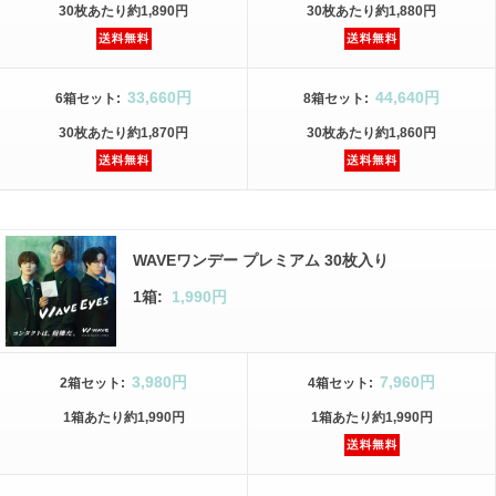
30枚
あたり
約1,890円
30枚
あたり
約1,880円
33,660円
44,640円
6箱
セット
:
8箱
セット
:
30枚
あたり
約1,870円
30枚
あたり
約1,860円
WAVEワンデー プレミアム 30枚入り
1箱:
1,990円
3,980円
7,960円
2箱
セット
:
4箱
セット
:
1箱
あたり
約1,990円
1箱
あたり
約1,990円