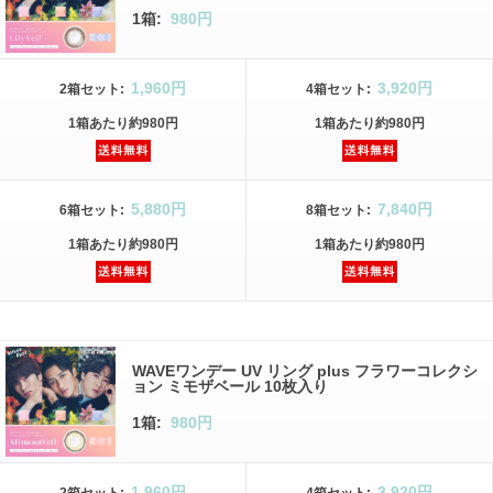
1箱:
980円
1,960円
3,920円
2箱
セット
:
4箱
セット
:
1箱
あたり
約980円
1箱
あたり
約980円
5,880円
7,840円
6箱
セット
:
8箱
セット
:
1箱
あたり
約980円
1箱
あたり
約980円
WAVEワンデー UV リング plus フラワーコレクシ
ョン ミモザベール 10枚入り
1箱:
980円
1,960円
3,920円