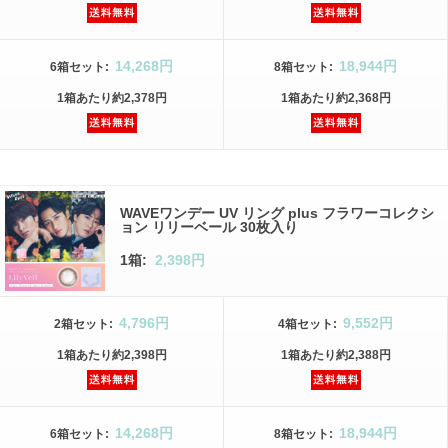
14,268円
18,944円
6箱
セット
:
8箱
セット
:
1箱
あたり
約2,378円
1箱
あたり
約2,368円
WAVEワンデー UV リング plus フラワーコレクシ
ョン リリーベール 30枚入り
1箱:
2,398円
4,796円
9,552円
2箱
セット
:
4箱
セット
:
1箱
あたり
約2,398円
1箱
あたり
約2,388円
14,268円
18,944円
6箱
セット
:
8箱
セット
: