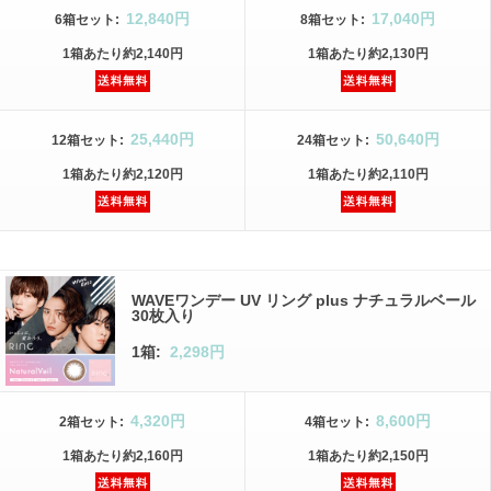
12,840円
17,040円
6箱
セット
:
8箱
セット
:
1箱
あたり
約2,140円
1箱
あたり
約2,130円
25,440円
50,640円
12箱
セット
:
24箱
セット
:
1箱
あたり
約2,120円
1箱
あたり
約2,110円
WAVEワンデー UV リング plus ナチュラルベール
30枚入り
1箱:
2,298円
4,320円
8,600円
2箱
セット
:
4箱
セット
:
1箱
あたり
約2,160円
1箱
あたり
約2,150円