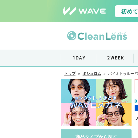
トップ
»
ボシュロム
»
バイオトゥルー 
商品タイプから探す