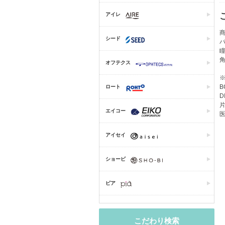
アイレ
商
シード
オフテクス
B
ロート
D
片
エイコー
医
アイセイ
ショービ
ピア
こだわり検索