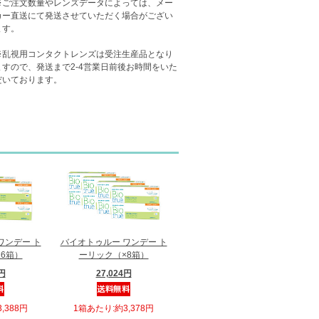
※ご注文数量やレンズデータによっては、メー
カー直送にて発送させていただく場合がござい
ます
。
※乱視用コンタクトレンズは受注生産品となり
ますので、発送まで2-4営業日前後お時間をいた
だいております。
ワンデー ト
バイオトゥルー ワンデー ト
6箱）
ーリック（×8箱）
8円
27,024円
,388円
1箱あたり:約3,378円