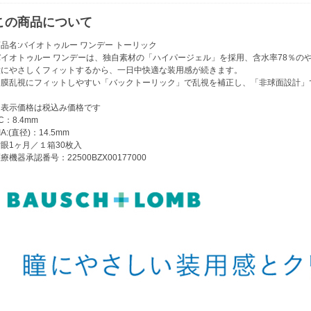
この商品について
品名:バイオトゥルー ワンデー トーリック
バイオトゥルー ワンデーは、独自素材の「ハイパージェル」を採用、含水率78％の
瞳にやさしくフィットするから、一日中快適な装用感が続きます。
角膜乱視にフィットしやすい「バックトーリック」で乱視を補正し、「非球面設計」
※表示価格は税込み価格です
C：8.4mm
IA:(直径)：14.5mm
眼1ヶ月／１箱30枚入
療機器承認番号：22500BZX00177000