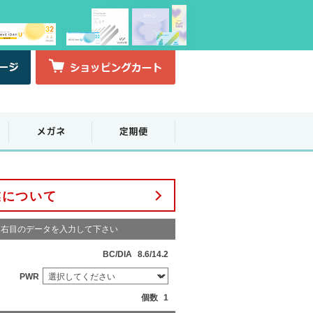
業について
右目のデータを入力して下さい
BC/DIA
8.6/14.2
PWR
個数
1