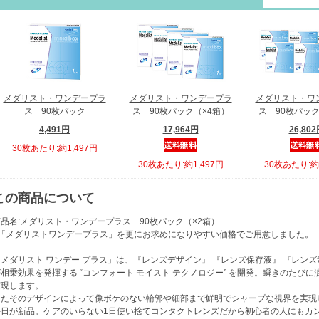
メダリスト・ワンデープラ
メダリスト・ワンデープラ
メダリスト・ワ
ス 90枚パック
ス 90枚パック（×4箱）
ス 90枚パック
4,491円
17,964円
26,80
30枚あたり:約1,497円
30枚あたり:約1,497円
30枚あたり:約1
この商品について
品名:メダリスト・ワンデープラス 90枚パック（×2箱）
■「メダリストワンデープラス」を更にお求めになりやすい価格でご用意しました。
「メダリスト ワンデー プラス」は、『レンズデザイン』 『レンズ保存液』 『レン
が相乗効果を発揮する “コンフォート モイスト テクノロジー” を開発。瞬きのたび
実現します。
またそのデザインによって像ボケのない輪郭や細部まで鮮明でシャープな視界を実現
毎日が新品。ケアのいらない1日使い捨てコンタクトレンズだから初心者の人にもカン