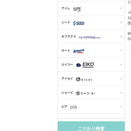
アイレ
1
シード
医
B
オフテクス
D
ロート
エイコー
アイセイ
ショービ
ピア
こだわり検索