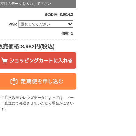
左目のデータを入力して下さい
BC/DIA
8.6/14.2
PWR
個数
1
販売価格:8,982円(税込)
※ご注文数量やレンズデータによっては、メー
カー直送にて発送させていただく場合がござい
ます
。