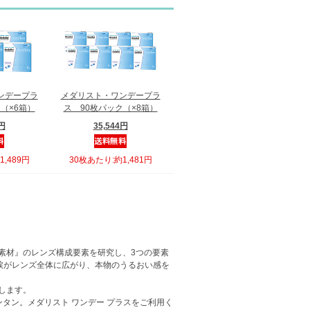
ンデープラ
メダリスト・ワンデープラ
（×6箱）
ス 90枚パック（×8箱）
2円
35,544円
,489円
30枚あたり:約1,481円
ズ素材』のレンズ構成要素を研究し、3つの要素
に涙がレンズ全体に広がり、本物のうるおい感を
します。
タン。メダリスト ワンデー プラスをご利用く