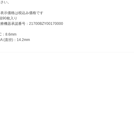
ださい。
※表示価格は税込み価格です
箱90枚入り
療機器承認番号：21700BZY00170000
C：8.6mm
IA:(直径)：14.2mm