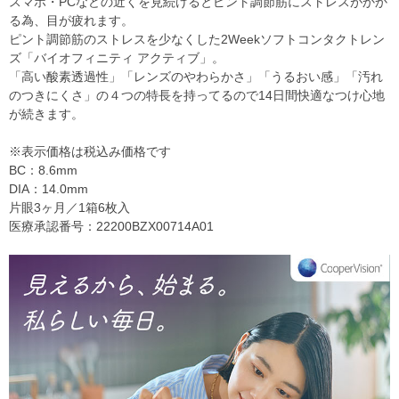
スマホ・PCなどの近くを見続けるとピント調節筋にストレスがかか
る為、目が疲れます。
ピント調節筋のストレスを少なくした2Weekソフトコンタクトレン
ズ「バイオフィニティ アクティブ」。
「高い酸素透過性」「レンズのやわらかさ」「うるおい感」「汚れ
のつきにくさ」の４つの特長を持ってるので14日間快適なつけ心地
が続きます。
※表示価格は税込み価格です
BC：8.6mm
DIA：14.0mm
片眼3ヶ月／1箱6枚入
医療承認番号：22200BZX00714A01