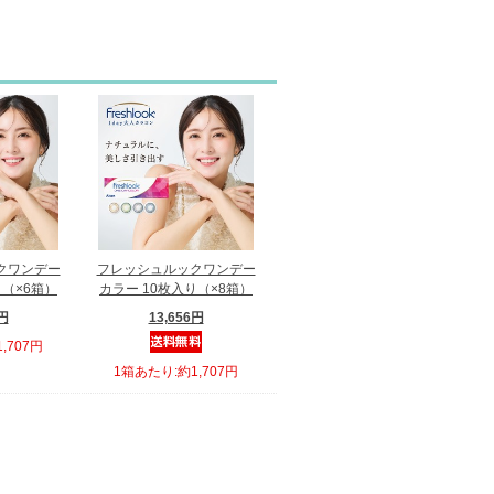
クワンデー
フレッシュルックワンデー
り（×6箱）
カラー 10枚入り（×8箱）
2円
13,656円
,707円
1箱あたり:約1,707円