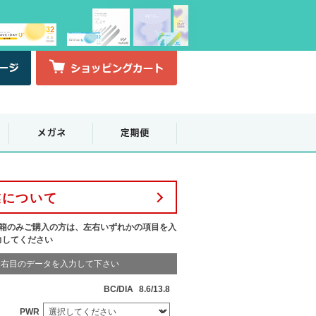
業について
1箱のみご購入の方は、左右いずれかの項目を入
力してください
右目のデータを入力して下さい
BC/DIA
8.6/13.8
PWR