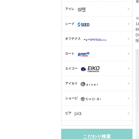
アイレ
1
シード
B
D
オフテクス
医
ロート
エイコー
アイセイ
ショービ
ピア
こだわり検索