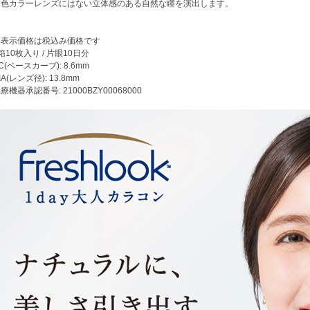
単色カラーレンズにはない立体感のある自然な瞳を演出します。
※表示価格は税込み価格です
箱10枚入り / 片眼10日分
C(ベースカーブ): 8.6mm
IA(レンズ径): 13.8mm
療機器承認番号: 21000BZY00068000