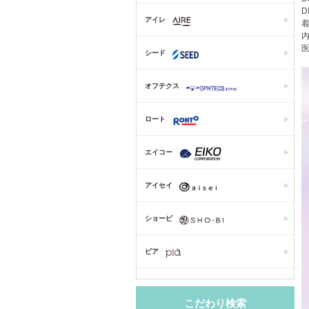
D
アイレ
着
内
医
シード
オフテクス
ロート
エイコー
アイセイ
ショービ
ピア
こだわり検索