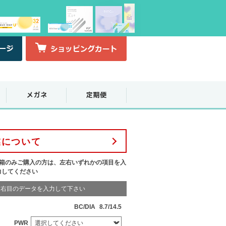
業について
1箱のみご購入の方は、左右いずれかの項目を入
力してください
右目のデータを入力して下さい
BC/DIA
8.7/14.5
PWR