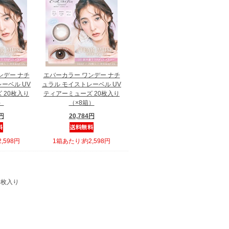
ンデー ナチ
エバーカラー ワンデー ナチ
ーベル UV
ュラル モイストレーベル UV
 20枚入り
ティアーミューズ 20枚入り
）
（×8箱）
8円
20,784円
,598円
1箱あたり:約2,598円
0枚入り