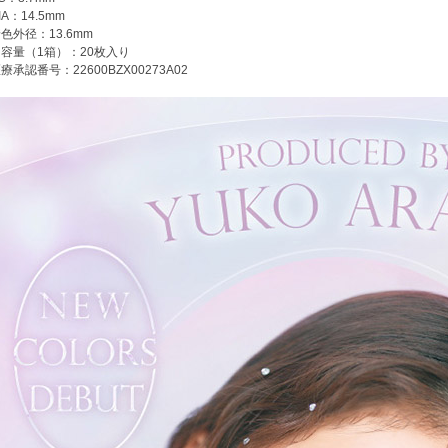
IA：14.5mm
色外径：13.6mm
容量（1箱）：20枚入り
療承認番号：22600BZX00273A02