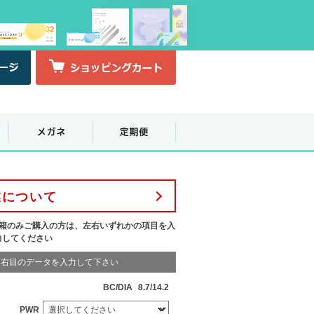
業について
1箱のみご購入の方は、左右いずれかの項目を入
力してください
右目のデータを入力して下さい
BC/DIA
8.7/14.2
PWR