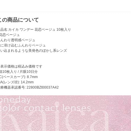
この商品について
品名:カイカ ワンデー 花恋ベージュ 10枚入り
●花恋ベージュ
ふんわり透明感ベージュ
瞳に溶け込むふんわりベージュ
吸い込まれるような美発色のぼかし系レンズ
※表示価格は税込み価格です
箱10枚入り / 片眼10日分
C(ベースカーブ): 8.7mm
IA(レンズ径): 14.2mm
療機器承認番号: 22800BZI00037A42