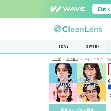
トップ
»
アイセイ
»
カイカ ワンデー 花
商品タイプから探す