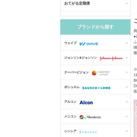
おてがる定期便
ブランドから探す
商
ウェイブ
ジョンソン&ジョンソン
クーパービジョン
1
B
D
ボシュロム
医
アルコン
メニコン
シンシア