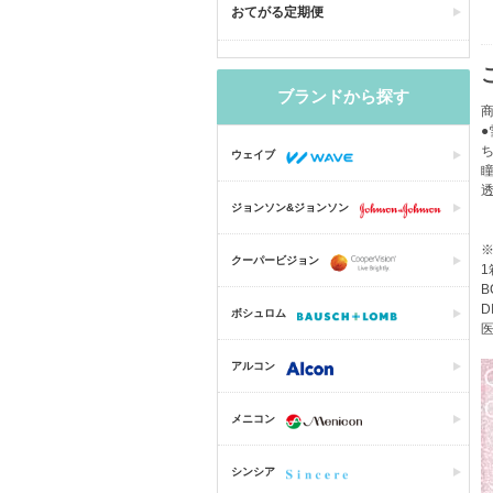
おてがる定期便
ブランドから探す
商
ウェイブ
ジョンソン&ジョンソン
クーパービジョン
1
B
D
ボシュロム
医
アルコン
メニコン
シンシア