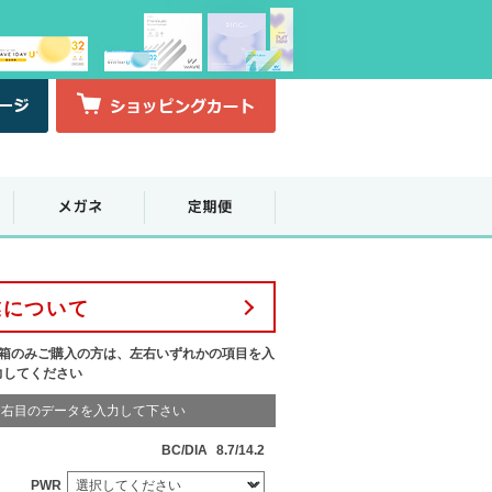
業について
1箱のみご購入の方は、左右いずれかの項目を入
力してください
右目のデータを入力して下さい
BC/DIA
8.7/14.2
PWR