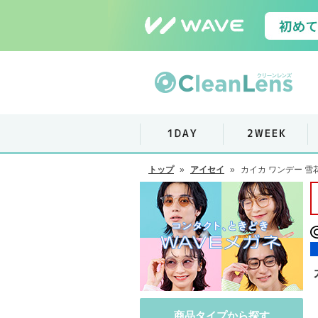
トップ
»
アイセイ
»
カイカ ワンデー 雪
商品タイプから探す