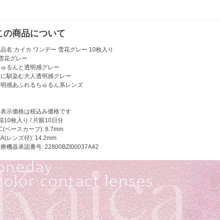
この商品について
品名:カイカ ワンデー 雪花グレー 10枚入り
●雪花グレー
ちゅるんと透明感グレー
瞳に馴染む大人透明感グレー
透明感あふれるちゅるん系レンズ
※表示価格は税込み価格です
箱10枚入り / 片眼10日分
C(ベースカーブ): 8.7mm
IA(レンズ径): 14.2mm
療機器承認番号: 22800BZI00037A42