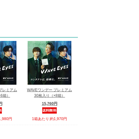
 プレミアム
WAVEワンデー プレミアム
×6箱）
30枚入り（×8箱）
0円
15,760円
,980円
1箱あたり:約1,970円