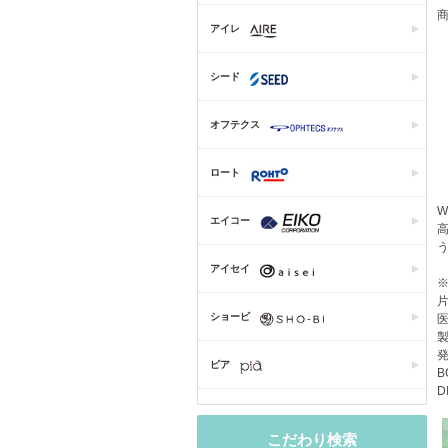
商
アイレ
シード
オフテクス
ロート
エイコー
アイセイ
片
ショービ
医
製
発
ピア
B
D
こだわり検索