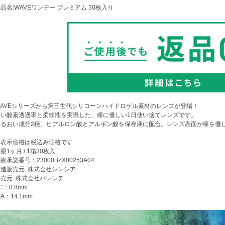
品名:WAVEワンデー プレミアム 30枚入り
WAVEシリーズから第三世代シリコーンハイドロゲル素材のレンズが登場！
高い酸素透過率と柔軟性を実現した、瞳に優しい1日使い捨てレンズです。
うるおい成分2種、ヒアルロン酸とアルギン酸を保存液に配合。レンズ表面が瞳を優
※表示価格は税込み価格です
眼1ヶ月 / 1箱30枚入
療承認番号：23000BZX00253A04
造販売元: 株式会社シンシア
売元: 株式会社パレンテ
C：8.8mm
IA：14.1mm