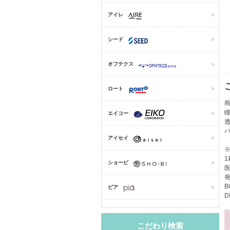
アイレ
シード
オフテクス
ロート
商
エイコー
アイセイ
1
ショービ
医
発
B
ピア
D
こだわり検索