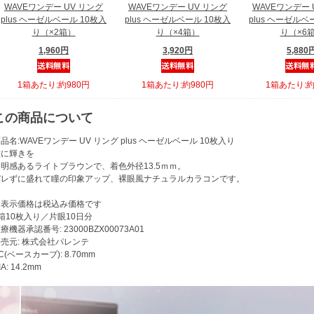
WAVEワンデー UV リング
WAVEワンデー UV リング
WAVEワンデー 
plus ヘーゼルベール 10枚入
plus ヘーゼルベール 10枚入
plus ヘーゼルベ
り（×2箱）
り（×4箱）
り（×6
1,960円
3,920円
5,880
1箱あたり:約980円
1箱あたり:約980円
1箱あたり:約
この商品について
品名:WAVEワンデー UV リング plus ヘーゼルベール 10枚入り
瞳に輝きを
透明感あるライトブラウンで、着色外径13.5ｍｍ。
バレずに盛れて瞳の印象アップ、裸眼風ナチュラルカラコンです。
※表示価格は税込み価格です
箱10枚入り／片眼10日分
療機器承認番号: 23000BZX00073A01
売元: 株式会社パレンテ
C(ベースカーブ): 8.70mm
IA: 14.2mm