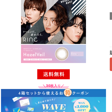
＼30枚入り／