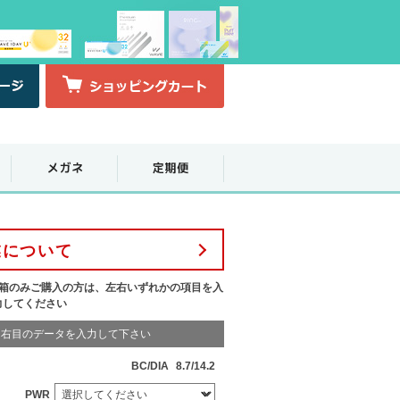
業について
1箱のみご購入の方は、左右いずれかの項目を入
力してください
右目のデータを入力して下さい
BC/DIA
8.7/14.2
PWR