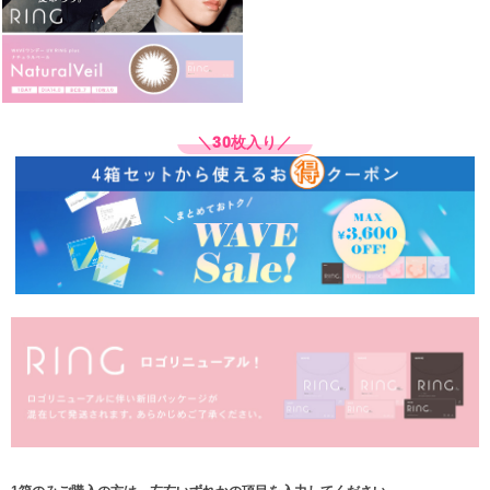
＼30枚入り／