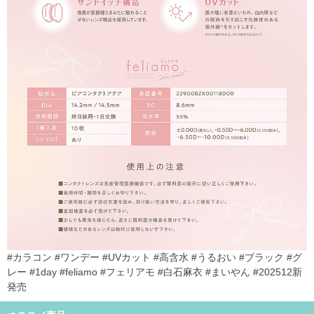
#カラコン #ワンデー #UVカット #高含水 #うるおい #ブラック #グ
レー #1day #feliamo #フェリアモ #白石麻衣 #まいやん #202512新
発売