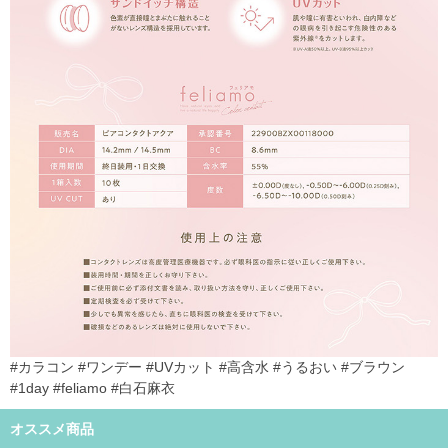
#カラコン #ワンデー #UVカット #高含水 #うるおい #ブラウン
#1day #feliamo #白石麻衣
オススメ商品