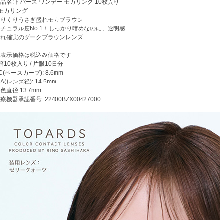
品名:トパーズ ワンデー モカリング 10枚入り
●モカリング
くりくりうさぎ盛れモカブラウン
ナチュラル度No.1！しっかり暗めなのに、透明感
盛れ確実のダークブラウンレンズ
※表示価格は税込み価格です
箱10枚入り / 片眼10日分
C(ベースカーブ): 8.6mm
IA(レンズ径): 14.5mm
色直径:13.7mm
療機器承認番号: 22400BZX00427000