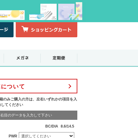
業について
1箱のみご購入の方は、左右いずれかの項目を入
力してください
右目のデータを入力して下さい
BC/DIA
8.6/14.5
PWR