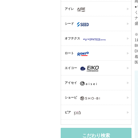
商
アイレ
シード
オフテクス
1
B
D
ロート
着
医
エイコー
アイセイ
ショービ
ピア
こだわり検索