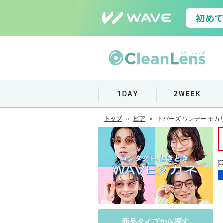
トップ
»
ピア
»
トパーズ ワンデー モカ
商品タイプから探す