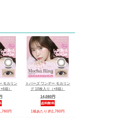
ー モカリン
トパーズ ワンデー モカリン
（×6箱）
グ 10枚入り（×8箱）
0円
14,080円
,760円
1箱あたり:約1,760円