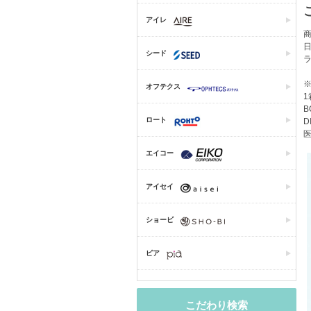
アイレ
商
シード
オフテクス
1
B
ロート
D
医
エイコー
アイセイ
ショービ
ピア
こだわり検索