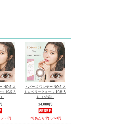
 NO.5 ス
トパーズ ワンデー NO.5 ス
ツ 10枚入
トロベリークォーツ 10枚入
箱）
り（×8箱）
0円
14,080円
,760円
1箱あたり:約1,760円