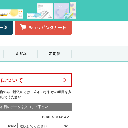
業について
1箱のみご購入の方は、左右いずれかの項目を入
力してください
右目のデータを入力して下さい
BC/DIA
8.6/14.2
PWR