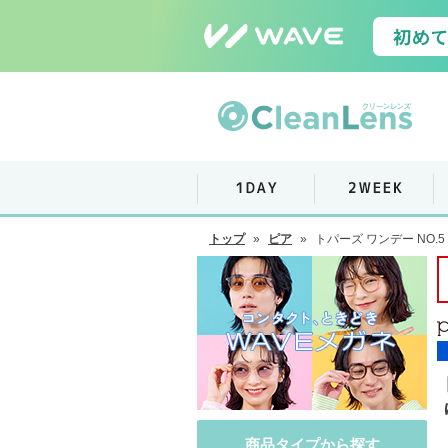
トップ
»
ピア
»
トパーズ ワンデー NO.
商品タイプから探す