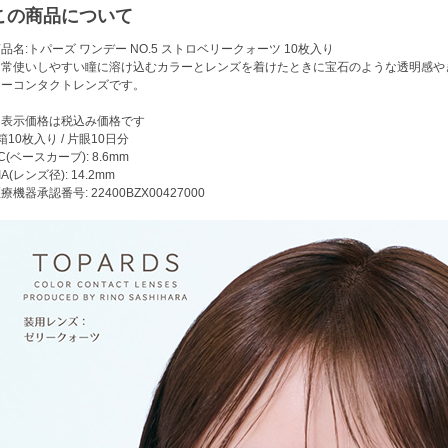
この商品について
品名:トパーズ ワンデー NO.5 ストロベリークォーツ 10枚入り
日常使いしやすい瞳に溶け込むカラーとレンズを着けたときに宝石のような透明感や
ラーコンタクトレンズです。
※表示価格は税込み価格です
箱10枚入り / 片眼10日分
C(ベースカーブ): 8.6mm
IA(レンズ径): 14.2mm
療機器承認番号: 22400BZX00427000