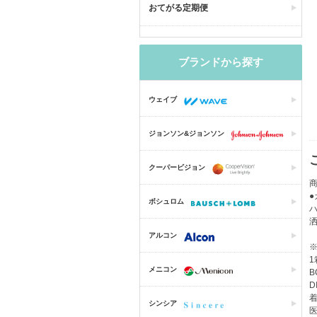
おてがる定期便
ブランドから探す
ウェイブ
ジョンソン&ジョンソン
クーパービジョン
商
ボシュロム
アルコン
1
メニコン
B
D
着
シンシア
医