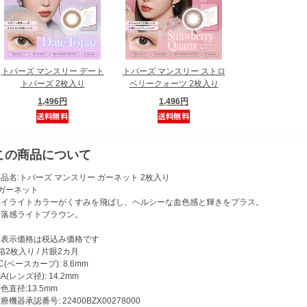
トパーズ マンスリー デート
トパーズ マンスリー ストロ
トパーズ 2枚入り
ベリークォーツ 2枚入り
1,496円
1,496円
この商品について
品名:トパーズ マンスリー ガーネット 2枚入り
●ガーネット
ハイライトカラーがくすみを飛ばし、ヘルシーな血色感と輝きをプラス。
洒落感ライトブラウン。
※表示価格は税込み価格です
箱2枚入り / 片眼2カ月
C(ベースカーブ): 8.6mm
IA(レンズ径): 14.2mm
色直径:13.5mm
療機器承認番号: 22400BZX00278000