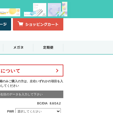
業について
1箱のみご購入の方は、左右いずれかの項目を入
力してください
右目のデータを入力して下さい
BC/DIA
8.6/14.2
PWR