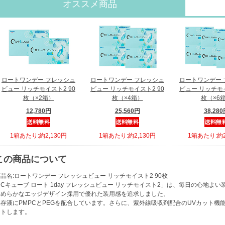
オススメ商品
ロートワンデー フレッシュ
ロートワンデー フレッシュ
ロートワンデー 
ビュー リッチモイスト2 90
ビュー リッチモイスト2 90
ビュー リッチモイ
枚（×2箱）
枚（×4箱）
枚（×6
12,780円
25,560円
38,28
1箱あたり:約2,130円
1箱あたり:約2,130円
1箱あたり:約2
この商品について
品名:ロートワンデー フレッシュビュー リッチモイスト2 90枚
Cキューブ ロート 1day フレッシュビュー リッチモイスト2」は、毎日の心地
なめらかなエッジデザイン採用で優れた装用感を追求しました。
存液にPMPCとPEGを配合しています。さらに、紫外線吸収剤配合のUVカット機能でU
ットします。