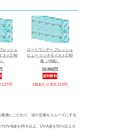
フレッシュ
ロートワンデー フレッシュ
スト2 90
ビュー リッチモイスト2 90
箱）
枚（×8箱）
0円
50,960円
,127円
1箱あたり:約2,123円
よい装着感にこだわり、涙の交換をスムーズにする
V-B波を95％以上、UV-A波を50％以上カ