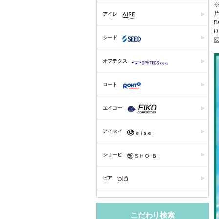
片
アイレ
B
D
シード
医
オフテクス
ロート
エイコー
アイセイ
ショービ
ピア
こだわり検索