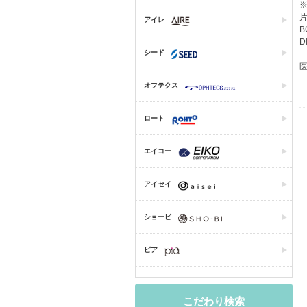
片
アイレ
B
D
シード
医
オフテクス
ロート
エイコー
アイセイ
ショービ
ピア
こだわり検索