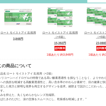
ロート モイストアイ 乱視用
ロート モイストアイ 乱視用
ロート モイスト
（×4箱）
（×6箱
3,848円
15,392円
23,08
1箱あたり:約3,848円
1箱あたり:約3
この商品について
品名:ロート モイストアイ 乱視用（×2箱）
"シリコーンハイドロゲルの特徴である高い酸素透過性 を損なうことなく、よりやわ
目への負担を軽減する高酸素透過性と、高い含水率のやわらか素材で、目の健康と快
安定した視力と鮮明な視界を両立するデザインを追求。細部まで設計にこだわった、
です。
厚みを抑えた、丸くなめらかなレンズ先端部。
まばたきのたびに、涙の交換をスムースにし、乾燥感を軽減します。"