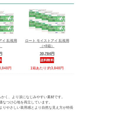
アイ 乱視用
ロート モイストアイ 乱視用
）
（×8箱）
8円
30,784円
,848円
1箱あたり:約3,848円
らかく、より涙になじみやすい素材です。
適なつけ心地を両立しています。
よりやさしい装用感とより自然な見え方が特長