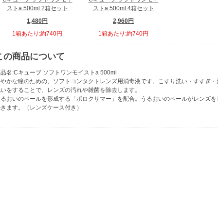
ストa 500ml 2箱セット
ストa 500ml 4箱セット
1,480円
2,960円
1箱あたり:約740円
1箱あたり:約740円
この商品について
品名:Cキューブ ソフトワンモイストa 500ml
健やかな瞳のための、ソフトコンタクトレンズ用消毒液です。こすり洗い・すすぎ・
洗いをすることで、レンズの汚れや雑菌を除去します。
うるおいのベールを形成する「ポロクサマー」を配合。うるおいのベールがレンズを
続きます。（レンズケース付き）