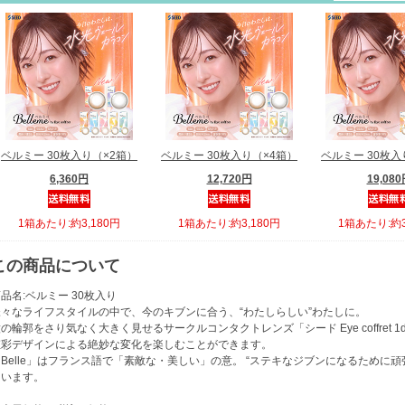
ベルミー 30枚入り（×2箱）
ベルミー 30枚入り（×4箱）
ベルミー 30枚入
6,360円
12,720円
19,08
1箱あたり:約3,180円
1箱あたり:約3,180円
1箱あたり:約3
この商品について
品名:ベルミー 30枚入り
様々なライフスタイルの中で、今のキブンに合う、“わたしらしい”わたしに。
の輪郭をさり気なく大きく見せるサークルコンタクトレンズ「シード Eye coffret 
虹彩デザインによる絶妙な変化を楽しむことができます。
Belle」はフランス語で「素敵な・美しい」の意。 “ステキなジブンになるために
ています。