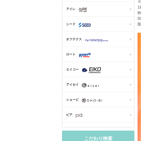
1
アイレ
B
D
医
シード
オフテクス
ロート
エイコー
アイセイ
ショービ
ピア
こだわり検索