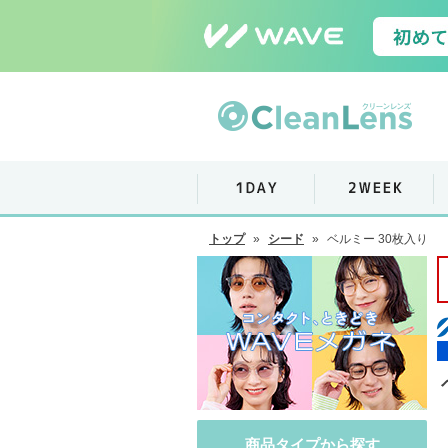
トップ
»
シード
»
ベルミー 30枚入り
商品タイプから探す