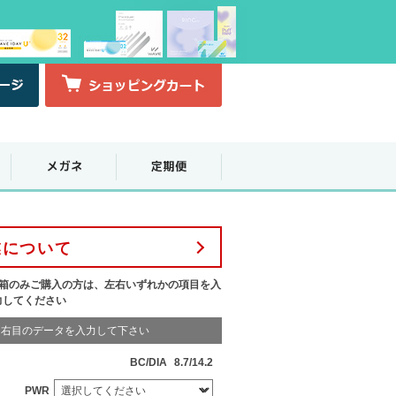
業について
1箱のみご購入の方は、左右いずれかの項目を入
力してください
右目のデータを入力して下さい
BC/DIA
8.7/14.2
PWR