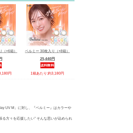
り（×6箱）
ベルミー 30枚入り（×8箱）
0円
25,440円
,180円
1箱あたり:約3,180円
1day UV M」に対し、『ベルミー』はカラーや
頑張る方々を応援したい” そんな思いが込められ