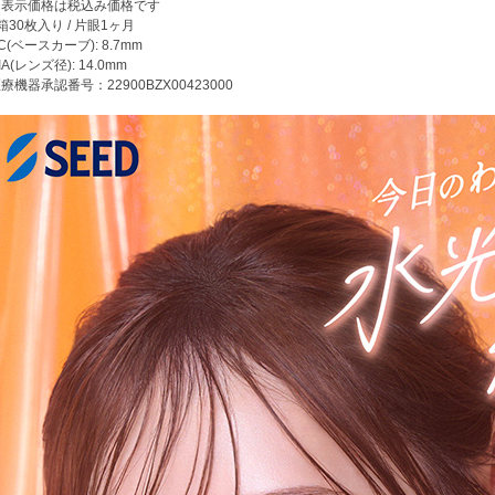
※表示価格は税込み価格です
箱30枚入り / 片眼1ヶ月
C(ベースカーブ): 8.7mm
IA(レンズ径): 14.0mm
療機器承認番号：22900BZX00423000