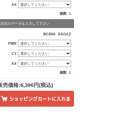
AX
個数
1
左目のデータを入力して下さい
BC/DIA
8.6/14.2
PWR
CY
AX
個数
1
販売価格:6,396円(税込)