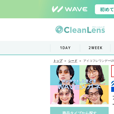
トップ
»
シード
»
アイコフレワンデーUV
商品タイプから探す