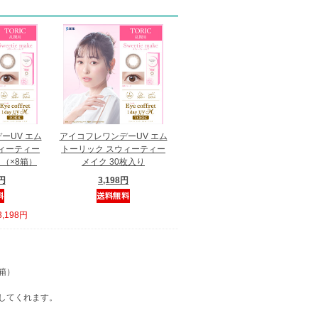
ーUV エム
アイコフレワンデーUV エム
ィーティー
トーリック スウィーティー
り（×8箱）
メイク 30枚入り
4円
3,198円
,198円
2箱）
してくれます。