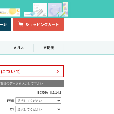
業について
右目のデータを入力して下さい
BC/DIA
8.6/14.2
PWR
CY