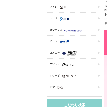
1
アイレ
医
B
シード
D
着
オフテクス
ロート
エイコー
アイセイ
ショービ
ピア
こだわり検索