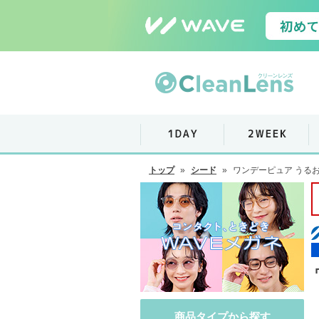
トップ
»
シード
»
ワンデーピュア うるお
商品タイプから探す