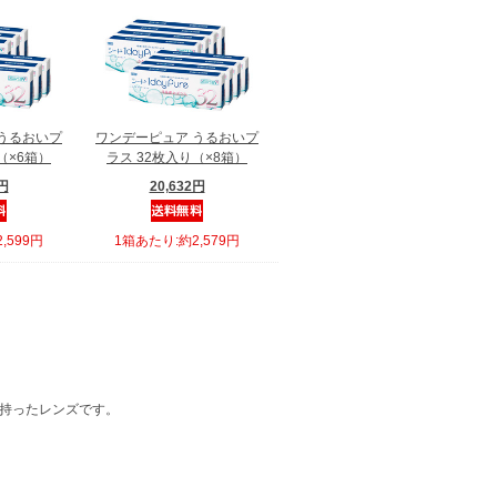
うるおいプ
ワンデーピュア うるおいプ
（×6箱）
ラス 32枚入り（×8箱）
4円
20,632円
,599円
1箱あたり:約2,579円
を持ったレンズです。