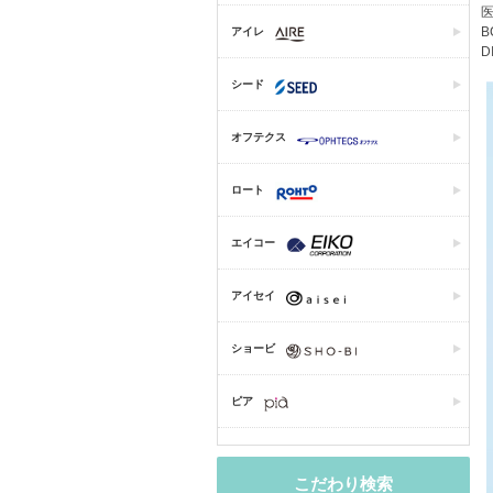
医
B
アイレ
D
シード
オフテクス
ロート
エイコー
アイセイ
ショービ
ピア
こだわり検索