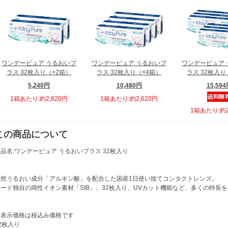
ワンデーピュア うるおいプ
ワンデーピュア うるおいプ
ワンデーピュア 
ラス 32枚入り（×2箱）
ラス 32枚入り（×4箱）
ラス 32枚入り
5,240円
10,480円
15,59
1箱あたり:約2,620円
1箱あたり:約2,620円
1箱あたり:約2
この商品について
品名:ワンデーピュア うるおいプラス 32枚入り
天然うるおい成分「アルギン酸」を配合した国産1日使い捨てコンタクトレンズ。
シード独自の両性イオン素材「SIB」、32枚入り、UVカット機能など、多くの特長
※表示価格は税込み価格です
2枚入り