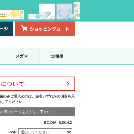
業について
1箱のみご購入の方は、左右いずれかの項目を入
力してください
右目のデータを入力して下さい
BC/DIA
8.8/14.2
PWR