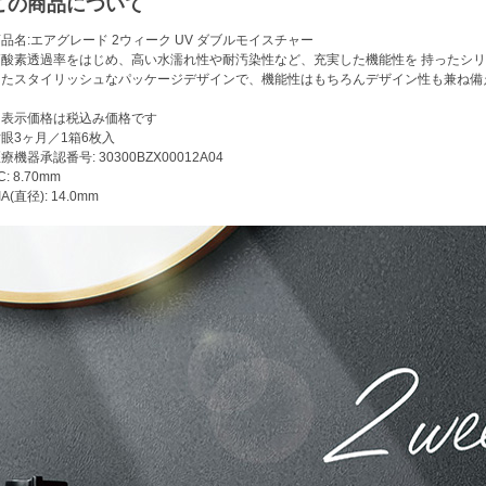
この商品について
品名:エアグレード 2ウィーク UV ダブルモイスチャー
高酸素透過率をはじめ、高い水濡れ性や耐汚染性など、充実した機能性を 持ったシ
またスタイリッシュなパッケージデザインで、機能性はもちろんデザイン性も兼ね備
※表示価格は税込み価格です
眼3ヶ月／1箱6枚入
療機器承認番号: 30300BZX00012A04
C: 8.70mm
IA(直径): 14.0mm