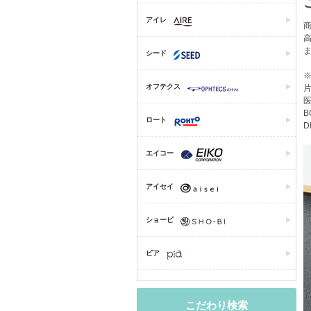
アイレ
商
シード
オフテクス
片
医
B
ロート
D
エイコー
アイセイ
ショービ
ピア
こだわり検索