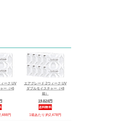
ィーク UV
エアグレード 2ウィーク UV
ャー（×6
ダブルモイスチャー（×8
箱）
8円
19,824円
,488円
1箱あたり:約2,478円