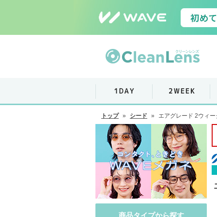
トップ
»
シード
»
エアグレード 2ウィー
商品タイプから探す