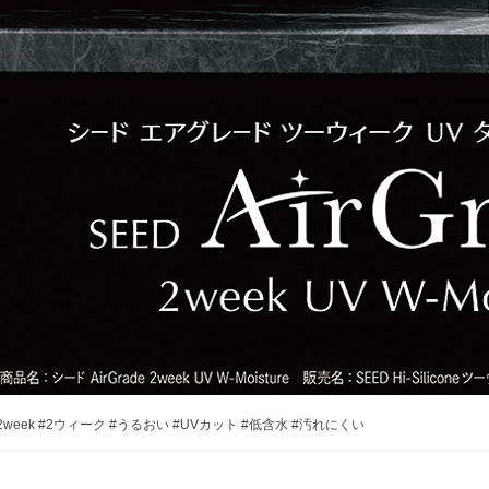
2week #2ウィーク #うるおい #UVカット #低含水 #汚れにくい