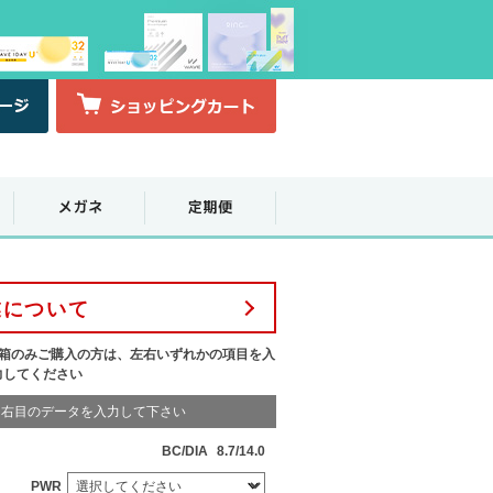
業について
1箱のみご購入の方は、左右いずれかの項目を入
力してください
右目のデータを入力して下さい
BC/DIA
8.7/14.0
PWR