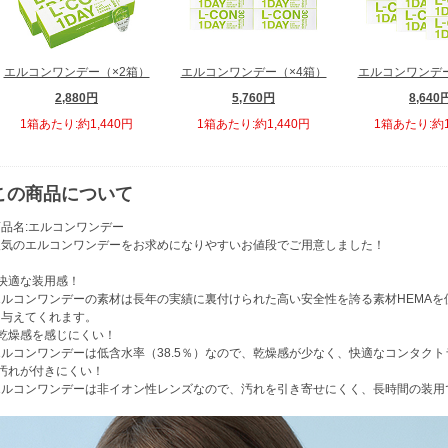
エルコンワンデー（×2箱）
エルコンワンデー（×4箱）
エルコンワンデー
2,880円
5,760円
8,640
1箱あたり:約1,440円
1箱あたり:約1,440円
1箱あたり:約1
この商品について
商品名:エルコンワンデー
人気のエルコンワンデーをお求めになりやすいお値段でご用意しました！
■快適な装用感！
エルコンワンデーの素材は長年の実績に裏付けられた高い安全性を誇る素材HEMA
を与えてくれます。
■乾燥感を感じにくい！
エルコンワンデーは低含水率（38.5％）なので、乾燥感が少なく、快適なコンタク
■汚れが付きにくい！
エルコンワンデーは非イオン性レンズなので、汚れを引き寄せにくく、長時間の装用