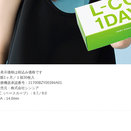
※表示価格は税込み価格です
眼1ヶ月／１箱30枚入
療機器承認番号：21700BZY00394A01
販売元：株式会社シンシア
C（ベースカーブ）：8.7／9.0
IA：14.0mm