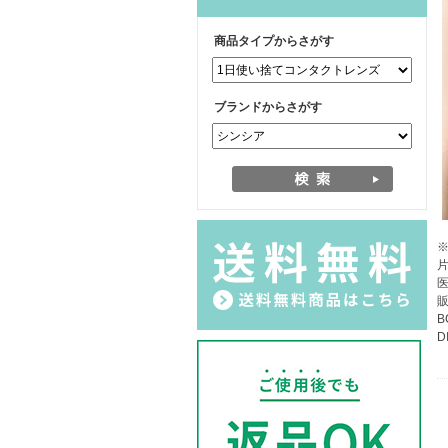
商品タイプからさがす
ブランドからさがす
片
医
B
D