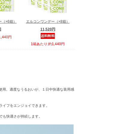
（×6箱）
エルコンワンデー（×8箱）
円
11,520円
,440円
1箱あたり:約1,440円
を使用。適度なうるおいが、１日中快適な装用感
トライフをエンジョイできます。
でも快適さが持続します。