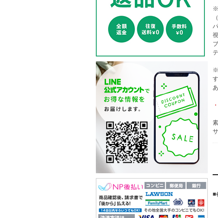
（
素
サ