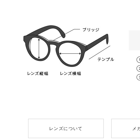
スタンダード球面レンズ
レンズタイプ
取扱度
遠方視用の眼鏡（通常用）の日本人の平
0.00～-6.
スタンダード球面レンズ
（オススメ：0.00
男性 / 64mm
薄型非球面レンズ
-0.50～-8
+￥1300
（オススメ：-3.25
レンズについて
メ
薄型非球面レンズ
0.00～-8.
（ブルーライトカット）