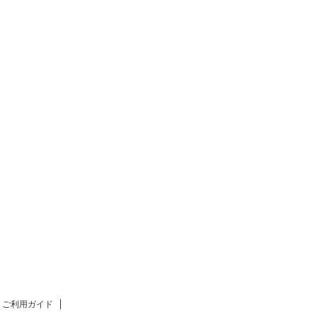
～-8.00）
UV400
ご利用ガイド