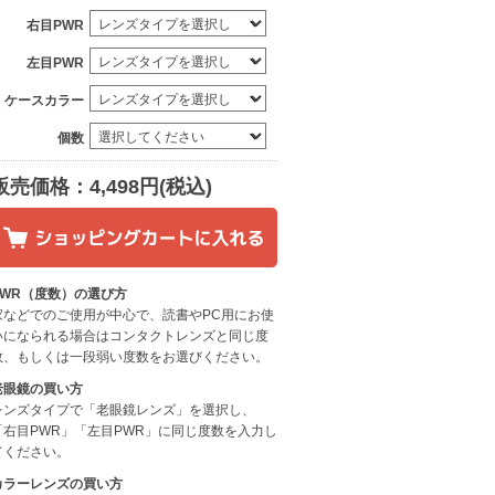
右目PWR
左目PWR
ケースカラー
個数
販売価格：4,498円(税込)
PWR（度数）の選び方
家などでのご使用が中心で、読書やPC用にお使
いになられる場合はコンタクトレンズと同じ度
数、もしくは一段弱い度数をお選びください。
老眼鏡の買い方
レンズタイプで「老眼鏡レンズ」を選択し、
「右目PWR」「左目PWR」に同じ度数を入力し
てください。
カラーレンズの買い方