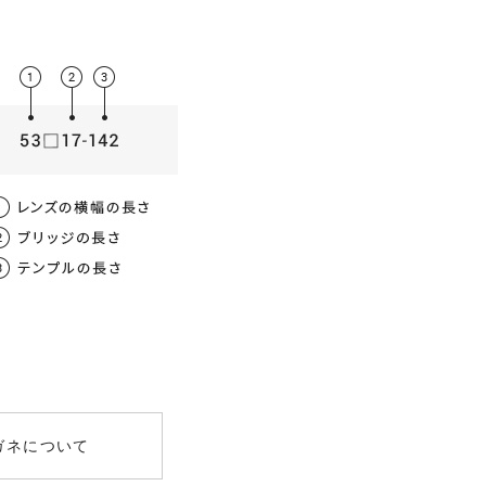
薄型非球面レンズ
数
屈折率
均値
00
1.56
～-3.00）
女性 / 62mm
.00
1.60
～-8.00）
UV400
ガネについて
00
1.60