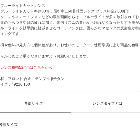
※ブルーライトカットレンズ
ブルーライトカット率約33％：屈折率1.60非球面レンズ プラス料金2,000円）
パソコンやスマートフォンなどの液晶画面からは、ブルーライトが多く放射されてお
視界のちらつきや目の疲れに加え、体内リズムの変化から眠れなくなったりする事が
ブルーライトを効果的に軽減させるコーティングは、柔らかなマゼンタの反射色が特
ティングです。
※柄や色味の見え方に個体差があり、お使いのモニター、使用環境により商品の色味
す。
あらかじめご了承くださいますようお願いいたします。
・レンズ横幅52mmはこちらから
材：フロント:合金 テンプル:βチタン
イズ：49□20 150
各部サイズ
レンズタイプとは
■各部サイズ