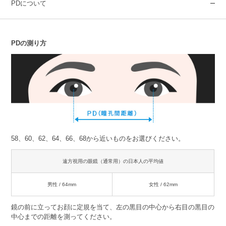
PDについて
PDの測り方
58、60、62、64、66、68から近いものをお選びください。
遠方視用の眼鏡（通常用）の日本人の平均値
男性 / 64mm
女性 / 62mm
鏡の前に立ってお顔に定規を当て、左の黒目の中心から右目の黒目の
中心までの距離を測ってください。