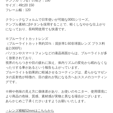
テンプル（つる）の長さ：150
サイズ：49□20 150
フレーム幅：120
クラシックなフォルムで日常使いが可能な0001シリーズ。
テンプル素材にβチタンを採用することで、軽くしなやかな仕上がり
になっており、長時間使用でも快適です。
※ブルーライトカットレンズ
（ブルーライトカット率約33％：屈折率1.60非球面レンズ プラス料
金2,000円）
パソコンやスマートフォンなどの液晶画面からは、ブルーライトが多
く放射されており、
視界のちらつきや目の疲れに加え、体内リズムの変化から眠れなくな
ったりする事があるという報告も上がっています。
ブルーライトを効果的に軽減させるコーティングは、柔らかなマゼン
タの反射色が特徴の、目の疲れが気になる方へおススメのコーティン
グです。
※柄や色味の見え方に個体差があり、お使いのモニター、使用環境に
より商品の色味、質感、素材感が実物と異なる場合がございます。
あらかじめご了承くださいますようお願いいたします。
・レンズ横幅52mmはこちらから