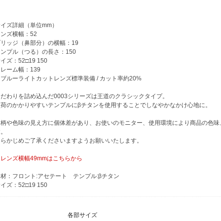
サイズ詳細（単位mm）
ンズ横幅：52
ブリッジ（鼻部分）の横幅：19
ンプル（つる）の長さ：150
イズ：52□19 150
レーム幅：139
ブルーライトカットレンズ標準装備 / カット率約20%
こだわりを詰め込んだ0003シリーズは王道のクラシックタイプ。
負荷のかかりやすいテンプルにβチタンを使用することでしなやかなかけ心地に。
※柄や色味の見え方に個体差があり、お使いのモニター、使用環境により商品の色味
す。
あらかじめご了承くださいますようお願いいたします。
・レンズ横幅49mmはこちらから
材：フロント:アセテート テンプル:βチタン
イズ：52□19 150
各部サイズ