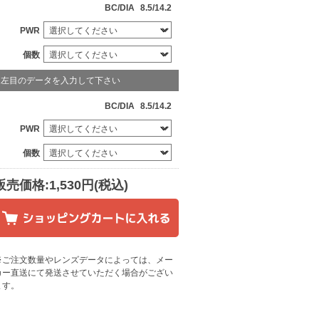
BC/DIA
8.5/14.2
PWR
個数
左目のデータを入力して下さい
BC/DIA
8.5/14.2
PWR
個数
販売価格:1,530円(税込)
※ご注文数量やレンズデータによっては、メー
カー直送にて発送させていただく場合がござい
ます
。