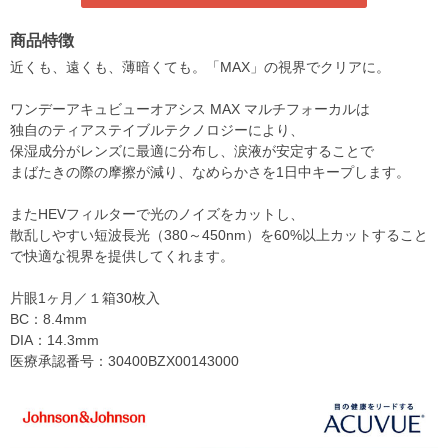
商品特徴
近くも、遠くも、薄暗くても。「MAX」の視界でクリアに。
ワンデーアキュビューオアシス MAX マルチフォーカルは
独自のティアステイブルテクノロジーにより、
保湿成分がレンズに最適に分布し、涙液が安定することで
まばたきの際の摩擦が減り、なめらかさを1日中キープします。
またHEVフィルターで光のノイズをカットし、
散乱しやすい短波長光（380～450nm）を60%以上カットすること
で快適な視界を提供してくれます。
片眼1ヶ月／１箱30枚入
BC：8.4mm
DIA：14.3mm
医療承認番号：30400BZX00143000