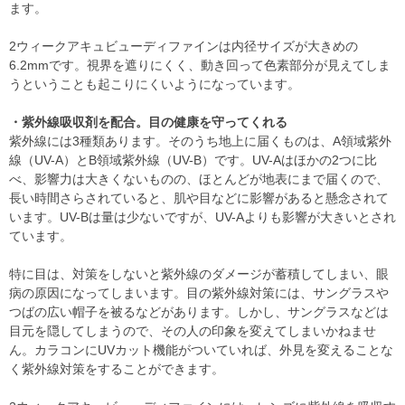
ます。
2ウィークアキュビューディファインは内径サイズが大きめの
6.2mmです。視界を遮りにくく、動き回って色素部分が見えてしま
うということも起こりにくいようになっています。
・紫外線吸収剤を配合。目の健康を守ってくれる
紫外線には3種類あります。そのうち地上に届くものは、A領域紫外
線（UV-A）とB領域紫外線（UV-B）です。UV-Aはほかの2つに比
べ、影響力は大きくないものの、ほとんどが地表にまで届くので、
長い時間さらされていると、肌や目などに影響があると懸念されて
います。UV-Bは量は少ないですが、UV-Aよりも影響が大きいとされ
ています。
特に目は、対策をしないと紫外線のダメージが蓄積してしまい、眼
病の原因になってしまいます。目の紫外線対策には、サングラスや
つばの広い帽子を被るなどがあります。しかし、サングラスなどは
目元を隠してしまうので、その人の印象を変えてしまいかねませ
ん。カラコンにUVカット機能がついていれば、外見を変えることな
く紫外線対策をすることができます。