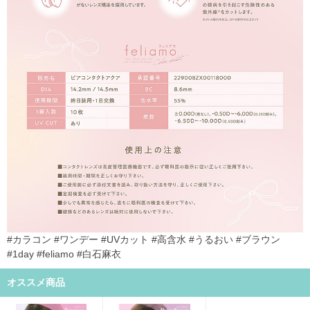
#カラコン #ワンデー #UVカット #高含水 #うるおい #ブラウン
#1day #feliamo #白石麻衣
オススメ商品