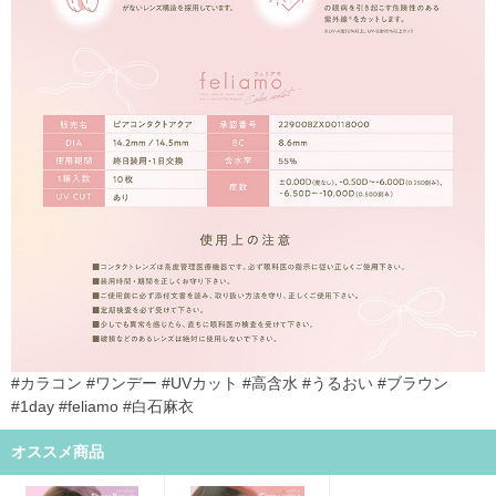
#カラコン #ワンデー #UVカット #高含水 #うるおい #ブラウン
#1day #feliamo #白石麻衣
オススメ商品