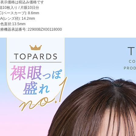
※表示価格は税込み価格です
箱10枚入り / 片眼10日分
C(ベースカーブ): 8.6mm
IA(レンズ径): 14.2mm
色直径:13.5mm
療機器承認番号: 22900BZX00118000