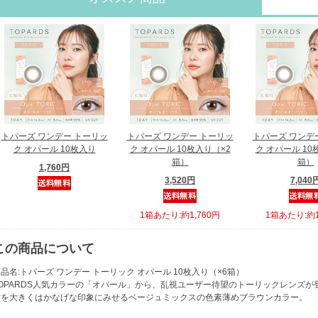
トパーズ ワンデー トーリッ
トパーズ ワンデー トーリッ
トパーズ ワンデ
ク オパール 10枚入り
ク オパール 10枚入り（×2
ク オパール 10
箱）
箱）
1,760円
3,520円
7,040
1箱あたり:約1,760円
1箱あたり:約1
この商品について
品名:トパーズ ワンデー トーリック オパール 10枚入り（×6箱）
TOPARDS人気カラーの「オパール」から、乱視ユーザー待望のトーリックレンズが
瞳を大きくはかなげな印象にみせるベージュミックスの色素薄めブラウンカラー。