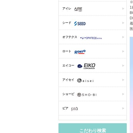
1
アイレ
B
D
シード
着
医
オフテクス
ロート
エイコー
アイセイ
ショービ
ピア
こだわり検索