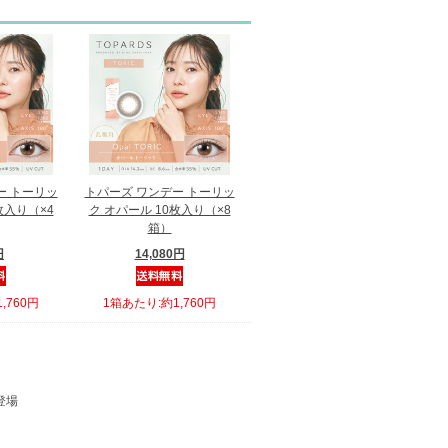
ー トーリッ
トパーズ ワンデー トーリッ
枚入り（×4
ク オパール 10枚入り（×8
箱）
円
14,080円
,760円
1箱あたり:約1,760円
登場