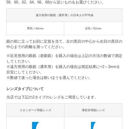
58、60、62、64、66、68から近いものをお選びください。
遠方視用の眼鏡（通常用）の日本人の平均値
男性 / 64mm
女性 / 62mm
鏡の前に立ってお顔に定規を当て、左の黒目の中心から右目の黒目の
中心までの距離を測ってください。
※近見視用の眼鏡（老眼鏡）を購入の場合は上記の方法の数値で測定
してください。
※遠方視用の眼鏡（通常用）を購入の場合は測定結果に+2～3mmを
目安にしてください。
※数値で迷った場合は狭いほうを選んでください。
レンズタイプについて
当店では下記の2タイプのレンズをご用意しています。
スタンダード球面レンズ
薄型非球面レンズ