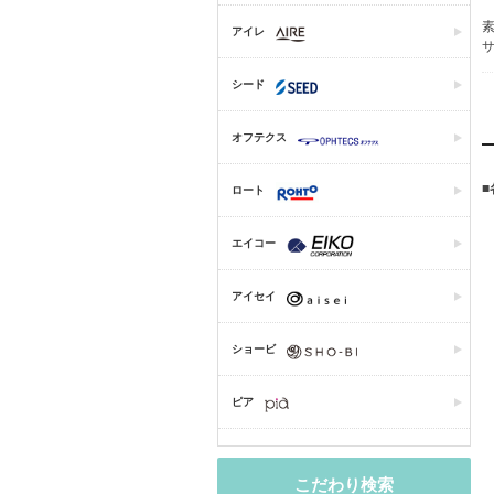
素
アイレ
サ
シード
オフテクス
ロート
エイコー
アイセイ
ショービ
ピア
こだわり検索