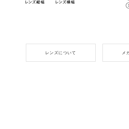
レンズタイプ
取扱度
遠方視用の眼鏡（通常用）の日本人の平
0.00～-6.
スタンダード球面レンズ
（オススメ：0.00
男性 / 64mm
薄型非球面レンズ
-0.50～-8
+￥1300
（オススメ：-3.25
レンズについて
メ