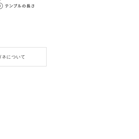
数
屈折率
均値
00
1.56
～-3.00）
女性 / 62mm
.00
1.60
～-8.00）
UV400
ガネについて