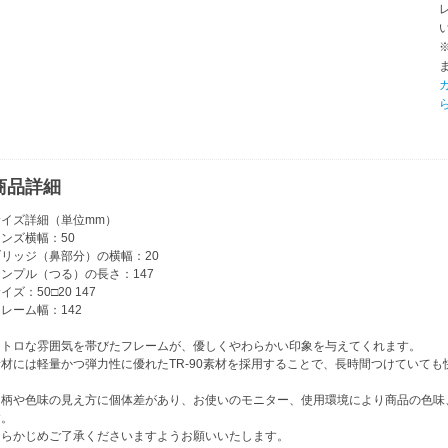
商品詳細
サイズ詳細（単位mm）
ンズ横幅：50
ブリッジ（鼻部分）の横幅：20
ンプル（つる）の長さ：147
イズ：50□20 147
レーム幅：142
レトロな雰囲気を帯びたフレームが、優しくやわらかい印象を与えてくれます。
素材には軽量かつ弾力性に優れたTR-90素材を採用することで、長時間つけていて
※柄や色味の見え方に個体差があり、お使いのモニター、使用環境により商品の色味
す。
あらかじめご了承くださいますようお願いいたします。