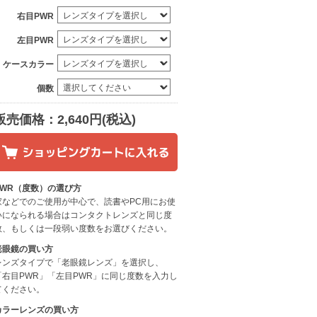
右目PWR
左目PWR
ケースカラー
個数
販売価格：2,640円(税込)
PWR（度数）の選び方
家などでのご使用が中心で、読書やPC用にお使
いになられる場合はコンタクトレンズと同じ度
数、もしくは一段弱い度数をお選びください。
老眼鏡の買い方
レンズタイプで「老眼鏡レンズ」を選択し、
「右目PWR」「左目PWR」に同じ度数を入力し
てください。
カラーレンズの買い方