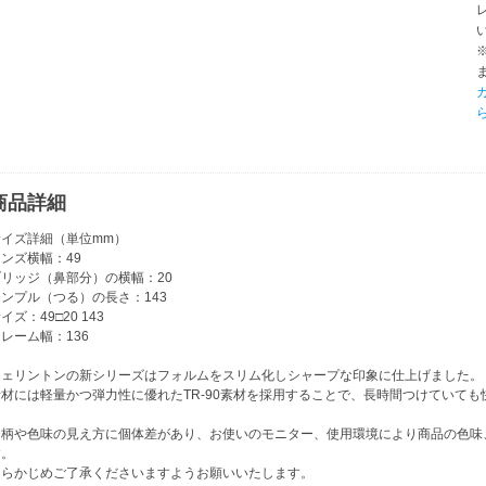
商品詳細
サイズ詳細（単位mm）
ンズ横幅：49
ブリッジ（鼻部分）の横幅：20
ンプル（つる）の長さ：143
イズ：49□20 143
レーム幅：136
ウェリントンの新シリーズはフォルムをスリム化しシャープな印象に仕上げました。
素材には軽量かつ弾力性に優れたTR-90素材を採用することで、長時間つけていて
※柄や色味の見え方に個体差があり、お使いのモニター、使用環境により商品の色味
す。
あらかじめご了承くださいますようお願いいたします。