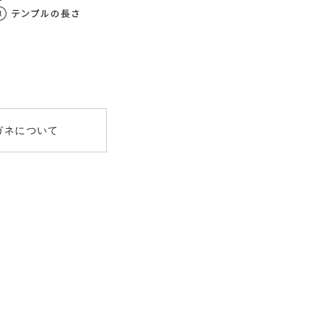
数
屈折率
均値
00
1.56
～-3.00）
女性 / 62mm
.00
1.60
～-8.00）
UV400
ガネについて