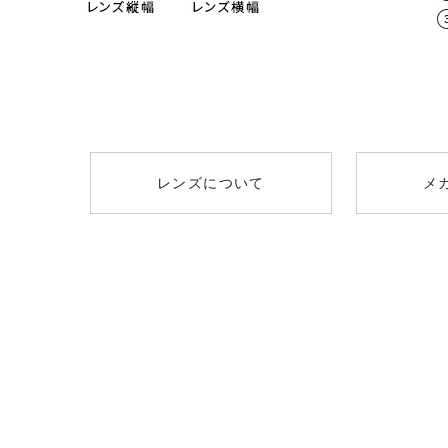
レンズタイプ
取扱度
遠方視用の眼鏡（通常用）の日本人の平
0.00～-6.
スタンダード球面レンズ
（オススメ：0.00
男性 / 64mm
薄型非球面レンズ
-0.50～-8
+￥1300
（オススメ：-3.25
レンズについて
メ