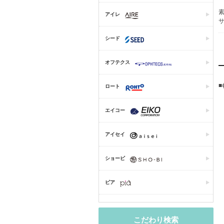
素
アイレ
サ
シード
オフテクス
ロート
エイコー
アイセイ
ショービ
ピア
こだわり検索