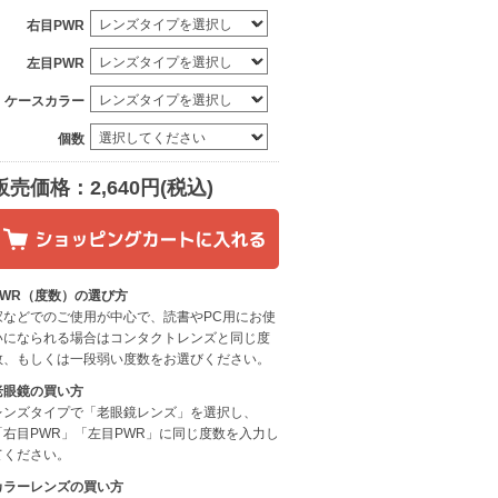
右目PWR
左目PWR
ケースカラー
個数
販売価格：2,640円(税込)
PWR（度数）の選び方
家などでのご使用が中心で、読書やPC用にお使
いになられる場合はコンタクトレンズと同じ度
数、もしくは一段弱い度数をお選びください。
老眼鏡の買い方
レンズタイプで「老眼鏡レンズ」を選択し、
「右目PWR」「左目PWR」に同じ度数を入力し
てください。
カラーレンズの買い方