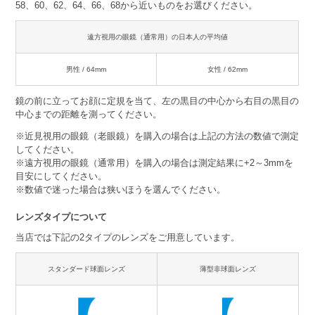
58、60、62、64、66、68から近いものをお選びください。
遠方視用の眼鏡（通常用）の日本人の平均値
男性 / 64mm
女性 / 62mm
鏡の前に立ってお顔に定規を当て、左の黒目の中心から右目の黒目の
中心までの距離を測ってください。
※近見視用の眼鏡（老眼鏡）を購入の場合は上記の方法の数値で測定
してください。
※遠方視用の眼鏡（通常用）を購入の場合は測定結果に+2～3mmを
目安にしてください。
※数値で迷った場合は狭いほうを選んでください。
レンズタイプについて
当店では下記の2タイプのレンズをご用意しています。
スタンダード球面レンズ
薄型非球面レンズ