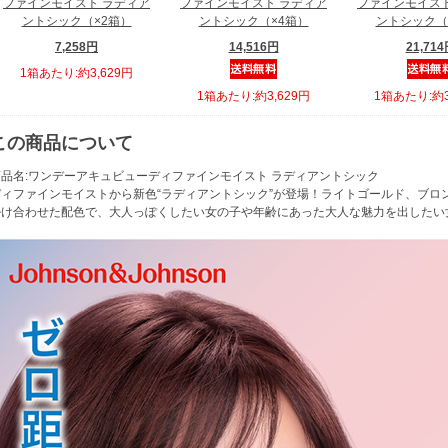
ファインモイスト ラディア
ファインモイスト ラディア
ファインモイスト
ントシック（×2箱）
ントシック（×4箱）
ントシック（
7,258円
14,516円
21,71
1箱あたり:約3,629円
1箱あたり:約3,629円
1箱あたり:約3
この商品について
商品名:ワンデーアキュビューディファインモイスト ラディアントシック
ディファインモイストから新色“ラディアントシック”が登場！ライトゴールド、ブロ
掛け合わせた配色で、大人っぽくしたい女の子や年齢にあった大人な魅力を出したい