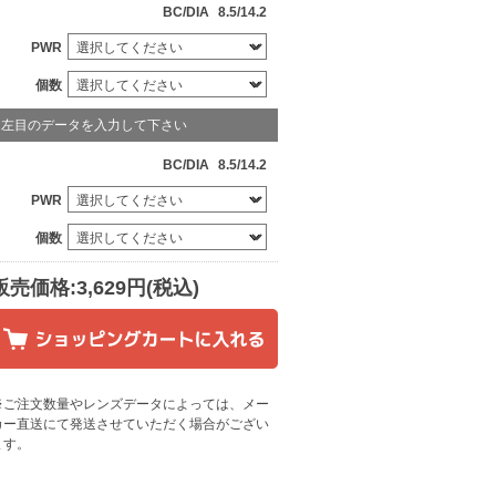
BC/DIA
8.5/14.2
PWR
個数
左目のデータを入力して下さい
BC/DIA
8.5/14.2
PWR
個数
販売価格:3,629円(税込)
※ご注文数量やレンズデータによっては、メー
カー直送にて発送させていただく場合がござい
ます
。